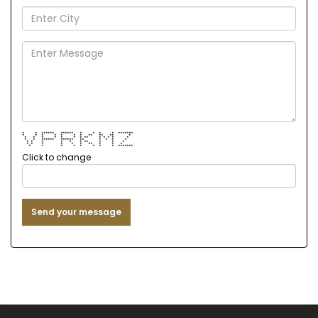
* * ****** ****** * * * * *******
* * * * * * * ** ** ** *
* * * * * * * ** * * * * *
* * ****** ****** ** * * * *
* * * * * * ** * * *
* * * * * * ** * * *
* * * * * * * * *******
Click to change
Send your message