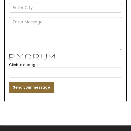
****** * * ***** ****** * * * *
* * * * * * * * * * ** **
* * * * * * * * * * * * *
****** * * ****** * * * * *
* * * * * *** * * * * * *
* * * * * * * * * * * *
****** * * ***** * * ***** * *
Click to change
Send your message